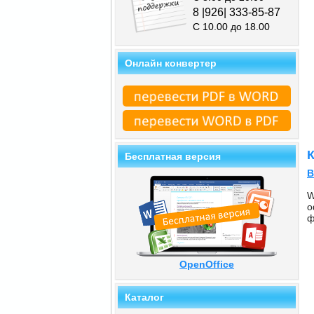
8 |926| 333-85-87
С 10.00 до 18.00
Онлайн конвертер
К
Бесплатная версия
В
W
о
ф
OpenOffice
Каталог