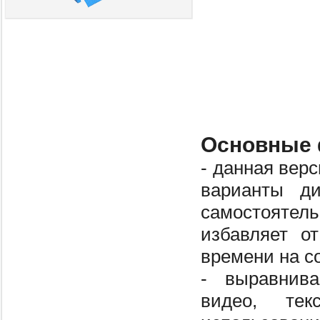
Основные 
- данная вер
варианты ди
самостоятел
избавляет о
времени на с
- выравнива
видео, те