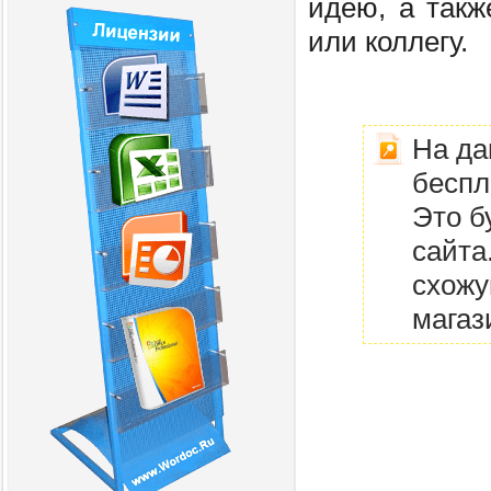
идею, а такж
или коллегу.
На да
беспл
Это б
сайта
схожу
магаз