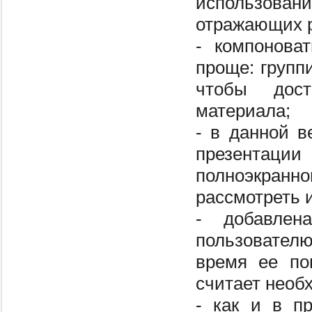
использова
отражающих р
- компонова
проще: групп
чтобы дост
материала;
- в данной 
презентаци
полноэкранно
рассмотреть 
- добавлена
пользовател
время ее по
считает необ
- как и в п