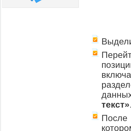
Выдели
Перейт
пози
включ
разде
данн
текст»
После
которо