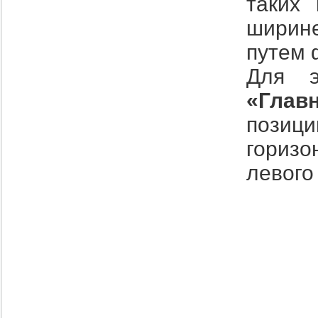
таких 
ширин
путем 
Для э
«Глав
пози
горизо
левого