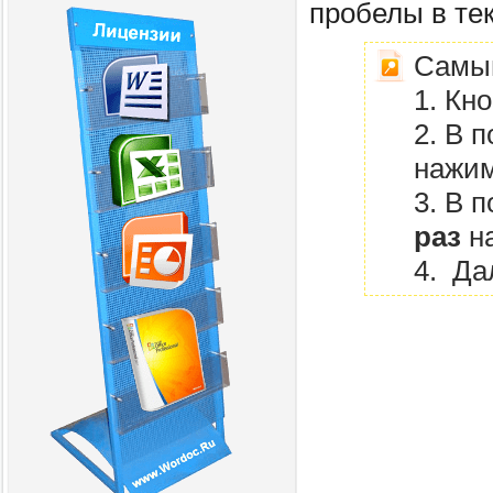
пробелы в те
Самый
1. Кн
2. В 
нажи
3. В п
раз
н
4. Да