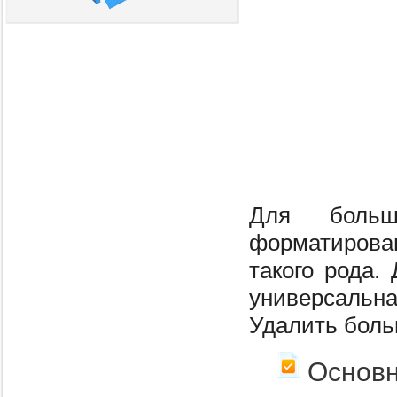
Для больш
форматирован
такого рода.
универсальн
Удалить бол
Основ