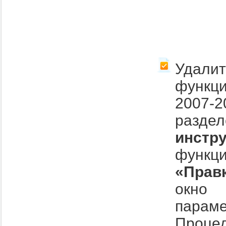
Удали
функц
2007-
разде
инстр
функц
«Прав
окно 
парам
Процед