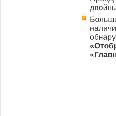
двойны
Больш
налич
обнар
«Отоб
«Глав