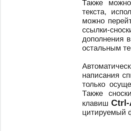
Также можно
текста, исп
можно перей
ссылки-снос
дополнения в
остальным те
Автоматиче
написания сп
только осуще
Также сноск
Ctrl-
клавиш
цитируемый ф