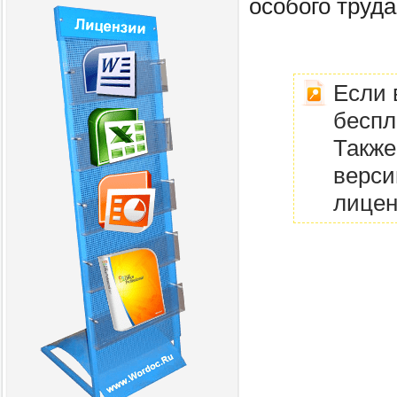
особого труда
Если 
беспл
Также
верси
лицен