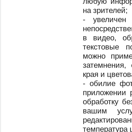
любую инфор
на зрителей;
- увеличен
непосредстве
в видео, об
текстовые п
можно приме
затемнения,
края и цветов
- обилие фо
приложении 
обработку бе
вашим услу
редактиров
температура ц